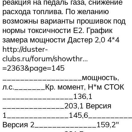
реакция на педаль газа, снижение
расхода топлива. По желанию
возможны варианты прошивок под
нормы токсичности Е2. График
замера мощности Дастер 2,0 4*4
http://duster-
clubs.ru/forum/showthr…
=2363&page=145
__________________мощность,
л.с._______Кр. момент, Н*м СТОК
________________136,1
______________203,1 Версия
1______________145,6__________
Версия 2______________159,2″