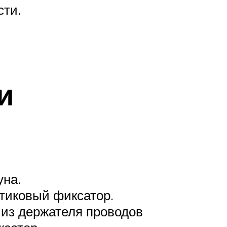
сти.
и
уна.
тиковый фиксатор.
из держателя проводов