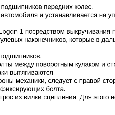
 подшипников передних колес.
автомобиля и устанавливается на уп
Logan 1 посредством выкручивания п
улевых наконечников, которые в да
 подшипников.
ты между поворотным кулаком и стой
аки вытягиваются.
роны механики, следует с правой сто
и фиксирующих болта.
ос из вилки сцепления. Для этого н