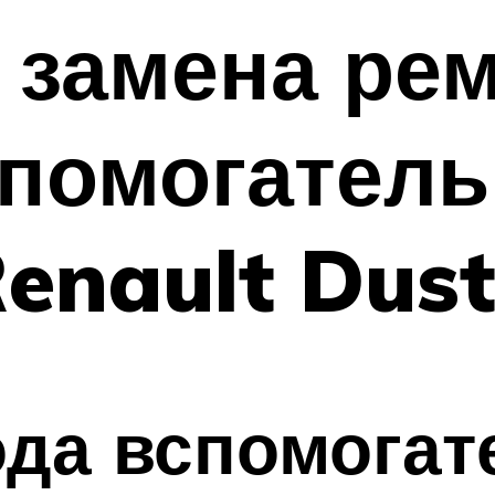
 замена ре
спомогател
Renault Dust
ода вспомога