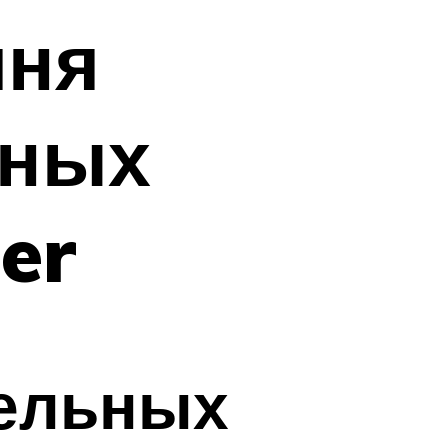
мня
ьных
er
тельных