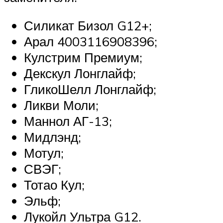
Силикат Бизол G12+;
Арал 4003116908396;
Кулстрим Премиум;
Декскул Лонглайф;
ГликоШелл Лонглайф;
Ликви Моли;
Маннол АГ-13;
Мидлэнд;
Мотул;
СВЭГ;
Тотао Кул;
Эльф;
Лукойл Ультра G12.