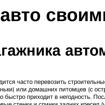
авто своим
агажника авто
дится часто перевозить строительны
ньки) или домашних питомцев (с ост
ьно быстро приходит в негодность. П
овые стенки и спинки задних кресел (