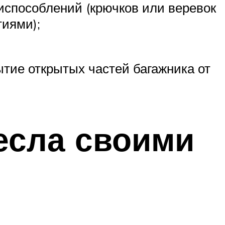
испособлений (крючков или веревок
тиями);
ытие открытых частей багажника от
есла своими