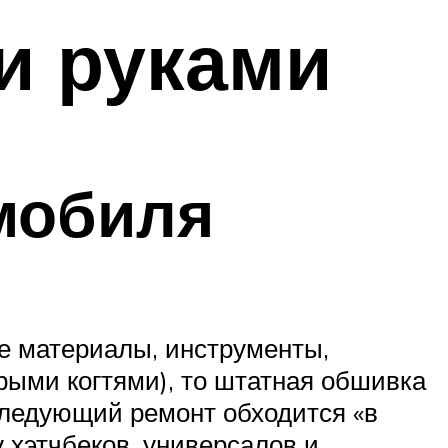
и руками
мобиля
е материалы, инструменты,
рыми когтями), то штатная обшивка
оследующий ремонт обходится «в
у хэтчбеков, универсалов и