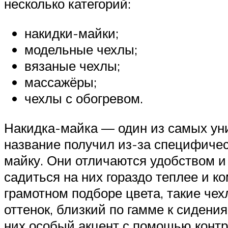
несколько категорий:
накидки-майки;
модельные чехлы;
вязаные чехлы;
массажёры;
чехлы с обогревом.
Накидка-майка — один из самых ун
название получил из-за специфиче
майку. Они отличаются удобством и 
садиться на них гораздо теплее и к
грамотном подборе цвета, такие че
оттенок, близкий по гамме к сиден
них особый акцент с помощью контр