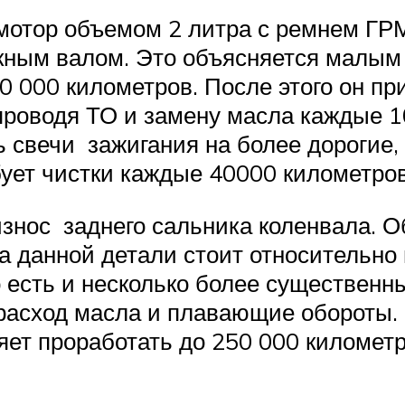
мотор объемом 2 литра с ремнем ГРМ
скным валом. Это объясняется малым
70 000 километров. После этого он пр
проводя ТО и замену масла каждые 10
ь свечи зажигания на более дорогие
бует чистки каждые 40000 километров
знос заднего сальника коленвала. О
а данной детали стоит относительно 
есть и несколько более существенн
расход масла и плавающие обороты. Н
яет проработать до 250 000 километ