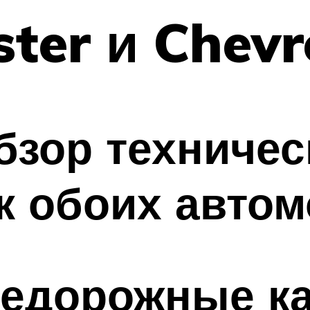
ter и Chevr
зор техничес
к обоих авто
недорожные ка