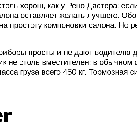
оль хорош, как у Рено Дастера: есл
салона оставляет желать лучшего. Об
а простоту компоновки салона. Но ре
приборы просты и не дают водителю
ик не столь вместителен: в обычном 
асса груза всего 450 кг. Тормозная 
er