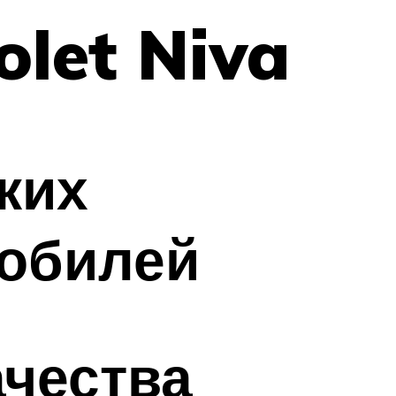
olet Niva
ких
мобилей
чества