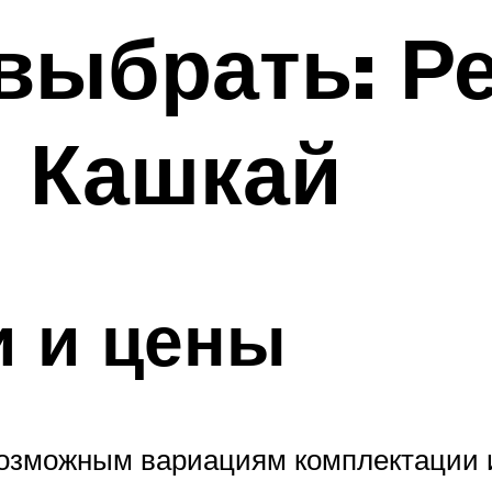
выбрать: Р
н Кашкай
и и цены
возможным вариациям комплектации и