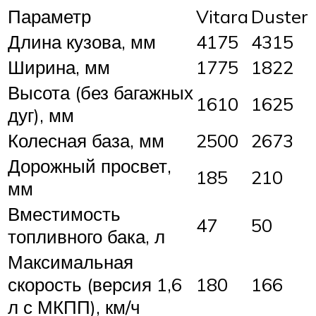
Параметр
Vitara
Duster
Длина кузова, мм
4175
4315
Ширина, мм
1775
1822
Высота (без багажных
1610
1625
дуг), мм
Колесная база, мм
2500
2673
Дорожный просвет,
185
210
мм
Вместимость
47
50
топливного бака, л
Максимальная
скорость (версия 1,6
180
166
л с МКПП), км/ч