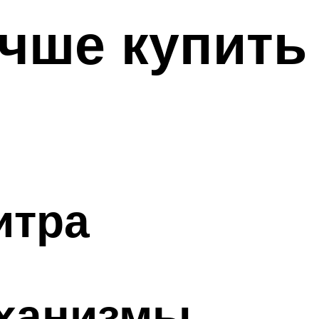
учше купить
итра
еханизмы