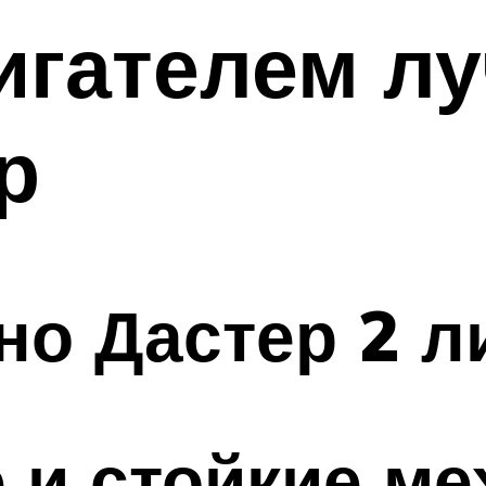
игателем л
р
но Дастер 2 л
 и стойкие м