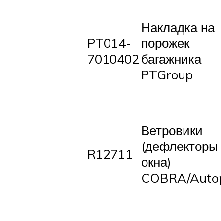
Накладка на
PT014-
порожек
7010402
багажника
PTGroup
Ветровики
(дефлекторы
R12711
окна)
COBRA/Autop