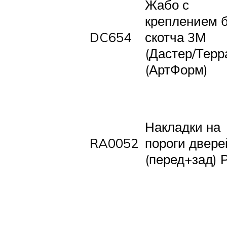
Жабо с
креплением 
DC654
скотча 3М
(Дастер/Терр
(АртФорм)
Накладки на
RA0052
пороги двере
(перед+зад) 