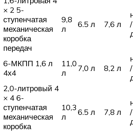
1,6-литровая 4
× 2 5-
ступенчатая
9,8
6.5 л
7,6 л
/
механическая
л
коробка
передач
6-МКПП 1,6 л
11,0
7,0 л
8,2 л
/
4х4
л
2,0-литровый 4
× 4 6-
ступенчатая
10,3
6.5 л
7,8 л
/
механическая
л
коробка