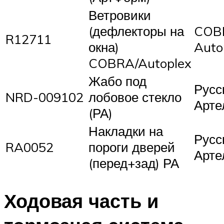
Ветровики
(дефлекторы на
COB
R12711
окна)
Auto
COBRA/Autoplex
Жабо под
Русс
NRD-009102
лобовое стекло
Арте
(РА)
Накладки на
Русс
RA0052
пороги дверей
Арте
(перед+зад) РА
Ходовая часть и