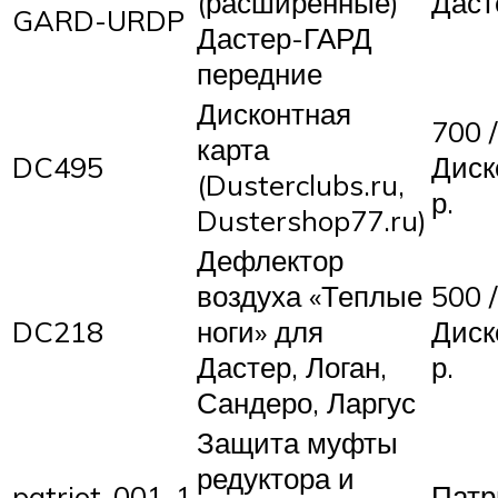
(расширенные)
Даст
GARD-URDP
Дастер-ГАРД
передние
Дисконтная
700 /
карта
DC495
Диск
(Dusterclubs.ru,
р.
Dustershop77.ru)
Дефлектор
воздуха «Теплые
500 /
DC218
ноги» для
Диск
Дастер, Логан,
р.
Сандеро, Ларгус
Защита муфты
редуктора и
patriot-001-1
Патр