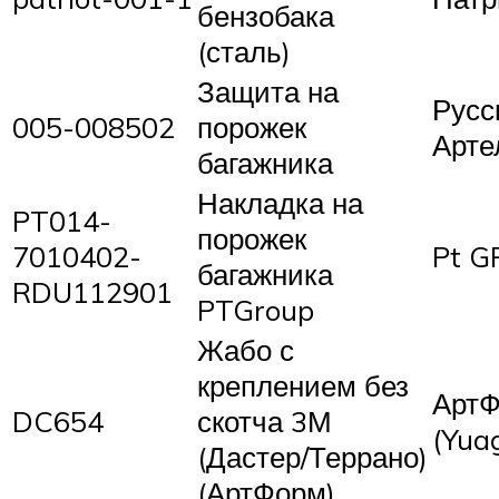
бензобака
(сталь)
Защита на
Русс
005-008502
порожек
Арте
багажника
Накладка на
PT014-
порожек
7010402-
Pt 
багажника
RDU112901
PTGroup
Жабо с
креплением без
Арт
DC654
скотча 3М
(Yua
(Дастер/Террано)
(АртФорм)