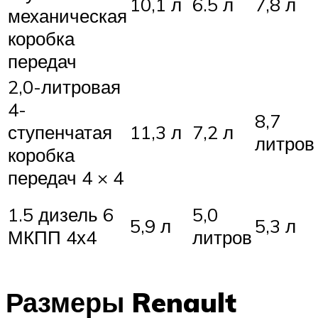
10,1 л
6.5 л
7,8 л
механическая
коробка
передач
2,0-литровая
4-
8,7
ступенчатая
11,3 л
7,2 л
литров
коробка
передач 4 × 4
1.5 дизель 6
5,0
5,9 л
5,3 л
МКПП 4х4
литров
Размеры Renault