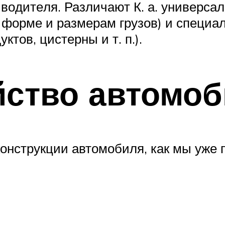
о­ди­те­ля. Раз­ли­ча­ют К. а. уни­вер­с
 фор­ме и раз­ме­рам гру­зов) и спе­циа­л
ук­тов, цис­тер­ны и т. п.).
йство автомо
нструкции автомобиля, как мы уже 