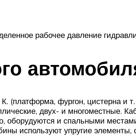
деленное рабочее давление гидравли
ого автомобил
о К. (плат­фор­ма, фур­гон, цис­тер­на и т.
ли­че­ские, двух- и мно­го­ме­ст­ные. Ка­б
обо­ру­ду­ют­ся и спаль­ны­ми мес­та­ми. 
а­би­ны ис­поль­зу­ют уп­ру­гие эле­мен­ты