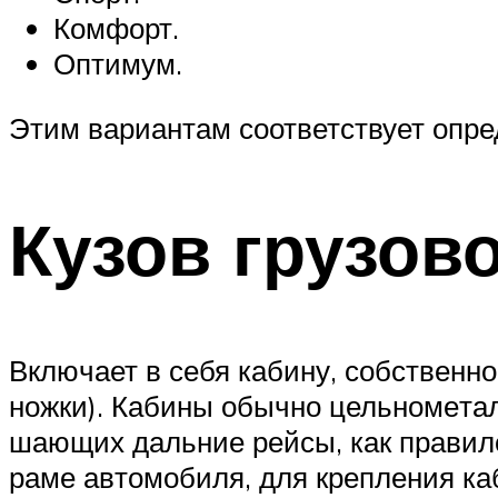
Комфорт.
Оптимум.
Этим вариантам соответствует опре
Кузов грузов
Вклю­ча­ет в се­бя ка­би­ну, соб­ст­вен­н
нож­ки). Ка­би­ны обыч­но цель­но­ме­тал­
шаю­щих даль­ние рей­сы, как пра­ви­ло, 
ра­ме ав­то­мо­би­ля, для кре­п­ле­ния к