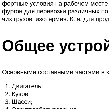
форт­ные ус­ло­вия на ра­бо­чем мес­те в
фур­гон для пе­ре­воз­ки раз­лич­ных по
чих гру­зов, изо­тер­мич. К. а. для про­д
Общее устро
Основными составными частями в ко
Двигатель;
Кузов;
Шасси;