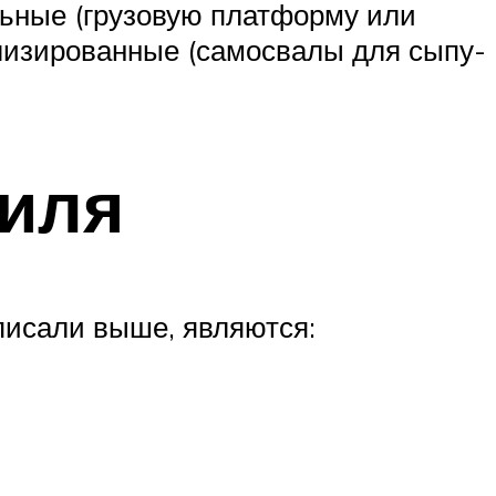
аль­ные (гру­зо­вую плат­фор­му или
и­зи­ро­ван­ные (са­мо­сва­лы для сы­пу­
биля
писали выше, являются: