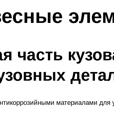
весные эле
я часть кузов
узовных детал
антикоррозийными материалами для 