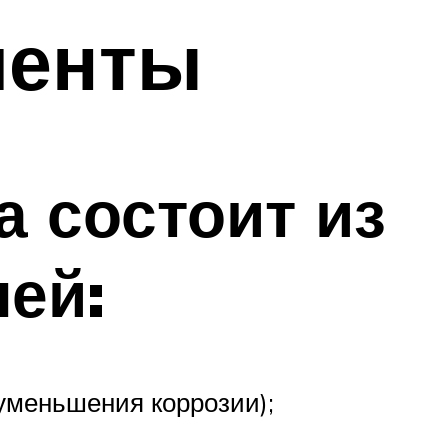
менты
а состоит из
ей:
уменьшения коррозии);