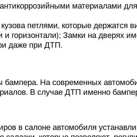
 антикоррозийными материалами для
м кузова петлями, которые держатся 
и и горизонтали); Замки на дверях и
ри даже при ДТП.
ы бампера. На современных автомоб
ериалов. В случае ДТП именно бамп
иров в салоне автомобиля устанавли
 салазки, которые позволяют регул