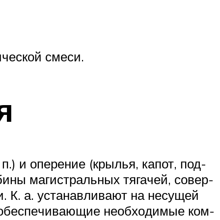
ческой смеси.
я
 п.) и опе­ре­ние (кры­лья, ка­пот, под­
и­ны ма­ги­ст­раль­ных тя­га­чей, со­вер­
К. а. ус­та­нав­ли­ва­ют на не­су­щей
, обес­пе­чи­ваю­щие не­об­хо­ди­мые ком­