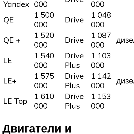
Yandex
000
000
1 500
1 048
QE
Drive
000
000
1 520
1 087
QE +
Drive
дизе
000
000
1 540
Drive
1 103
LE
000
Plus
000
1 575
Drive
1 142
LE+
дизе
000
Plus
000
1 610
Drive
1 153
LE Top
000
Plus
000
Двигатели и