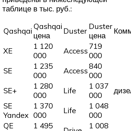
таблице в тыс. руб.:
Qashqai
Duster
Qashqai
Duster
Ком
цена
цена
1 120
719
XE
Access
000
000
1 235
840
SE
Access
000
000
1 280
1 037
SE+
Life
дизе
000
000
SE
1 370
1 048
Life
Yandex
000
000
QE
1 495
1 008
Drive