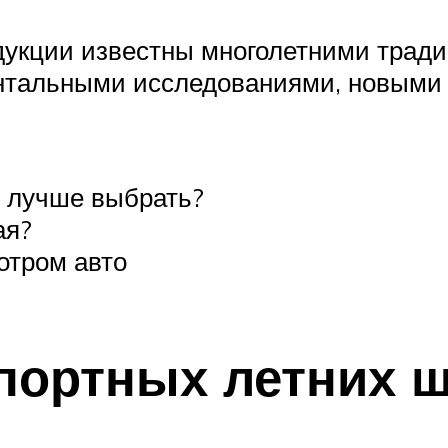
дукции известны многолетними трад
нтальными исследованиями, новыми 
 лучше выбрать?
ая?
отром авто
портных летних 