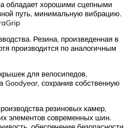
на обладает хорошими сцепными
зной путь, минимальную вибрацию.
raGrip
водства. Резина, произведенная в
 хотя производится по аналогичным
окрышек для велосипедов,
а Goodyear, сохранив собственную
производства резиновых камер,
их элементов современных шин.
йчивость, обеспечение безопасности