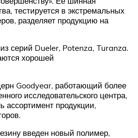
совершенству». Ее шинная
тва, тестируется в экстремальных
еров, разделяет продукцию на
 серий Dueler, Potenza, Turanza.
чаются хорошей
церн Goodyear, работающий более
енного исследовательского центра,
ь ассортимент продукции,
торов.
резину введен новый полимер,