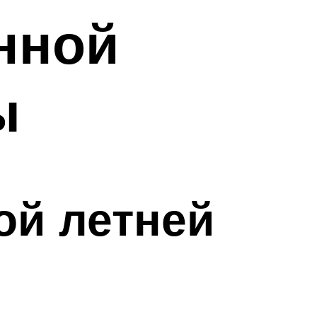
нной
ы
ой летней