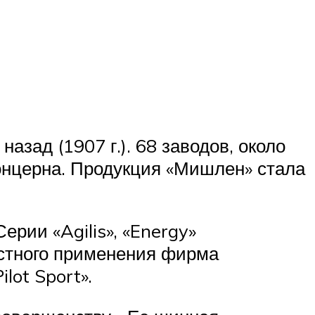
азад (1907 г.). 68 заводов, около
концерна. Продукция «Мишлен» стала
рии «Agilis», «Energy»
остного применения фирма
lot Sport».