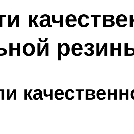
и качестве
ьной резин
и качественн