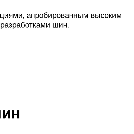
ициями, апробированным высоким
разработками шин.
шин