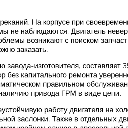
ареканий. На корпусе при своевреме
ы не наблюдаются. Двигатель невер
облемы возникают с поиском запчаст
ожно заказать.
ю завода-изготовителя, составляет 3
р без капитального ремонта уверен
тематическом правильном обслужива
 наличию привода ГРМ в виде цепи.
неустойчивую работу двигателя на х
ной заслонки. Также в отдельных дв
самом крайнем случае в дроссельной 