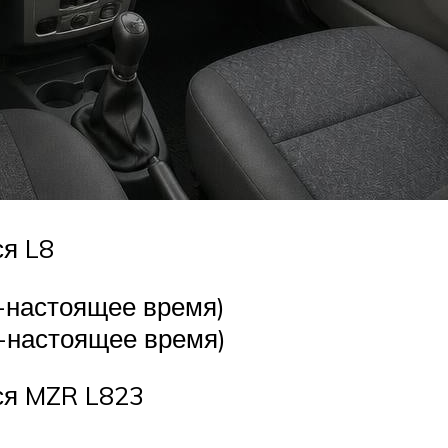
ся L8
д-настоящее время)
-настоящее время)
ся MZR L823