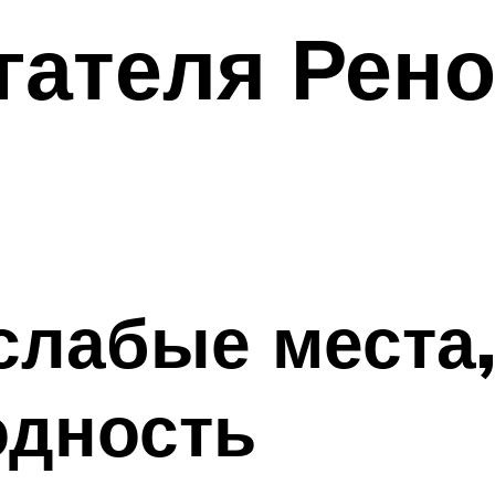
гателя Рено
слабые места
одность