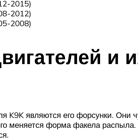
12-2015)
08-2012)
05-2008)
вигателей и 
я K9K являются его форсунки. Они ч
го меняется форма факела распыла. В
ся.