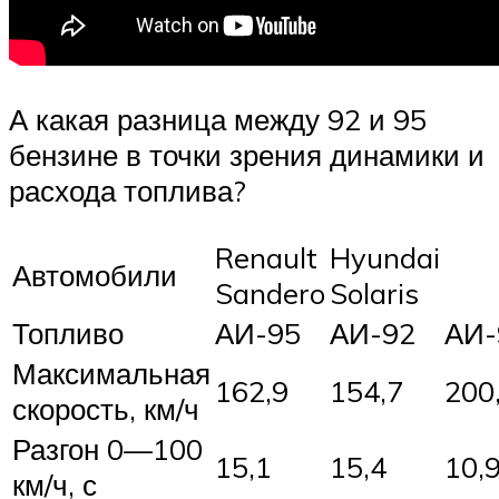
А какая разница между 92 и 95
бензине в точки зрения динамики и
расхода топлива?
Renault
Hyundai
Автомобили
Sandero
Solaris
Топливо
АИ-95
АИ-92
АИ-
Максимальная
162,9
154,7
200
скорость, км/ч
Разгон 0—100
15,1
15,4
10,
км/ч, с