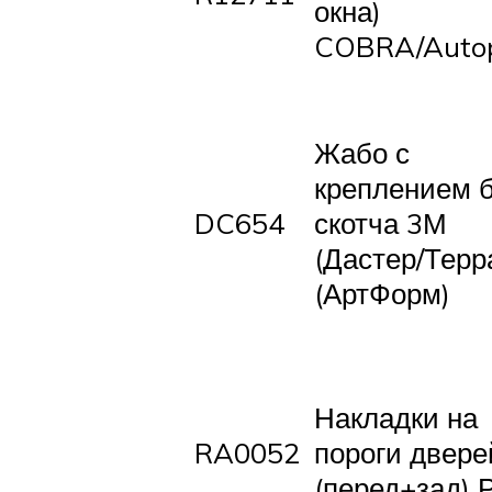
окна)
COBRA/Autop
Жабо с
креплением 
DC654
скотча 3М
(Дастер/Терр
(АртФорм)
Накладки на
RA0052
пороги двере
(перед+зад) 