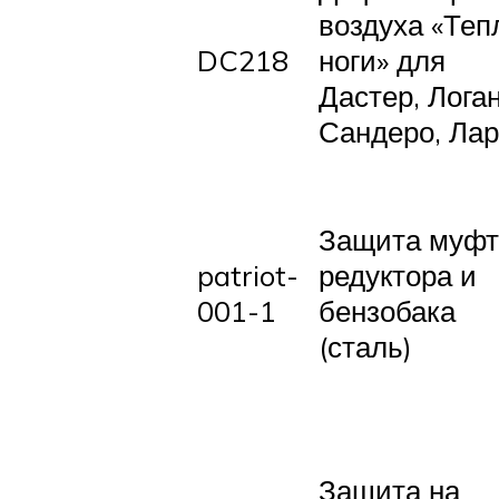
воздуха «Те
DC218
ноги» для
Дастер, Логан
Сандеро, Лар
Защита муф
patriot-
редуктора и
001-1
бензобака
(сталь)
Защита на