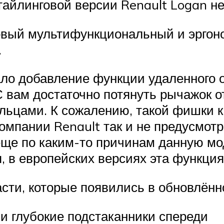
айлинговой версии Renault Logan не
 новый мультифункциональный и эрго
.
ало добавление функции удаленного 
ЗС вам достаточно потянуть рычажок 
альцами. К сожалению, такой фишки 
омпании Renault так и не предусмот
еще по каким-то причинам данную мо
мя, в европейских версиях эта функци
ти, которые появились в обновлённо
и глубокие подстаканники спереди