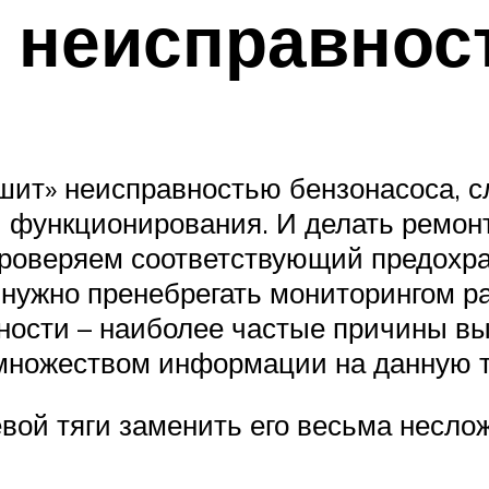
 неисправнос
ешит» неисправностью бензонасоса, с
 функционирования. И делать ремонт
роверяем соответствующий предохран
 нужно пренебрегать мониторингом р
ности – наиболее частые причины вы
множеством информации на данную т
евой тяги заменить его весьма несло