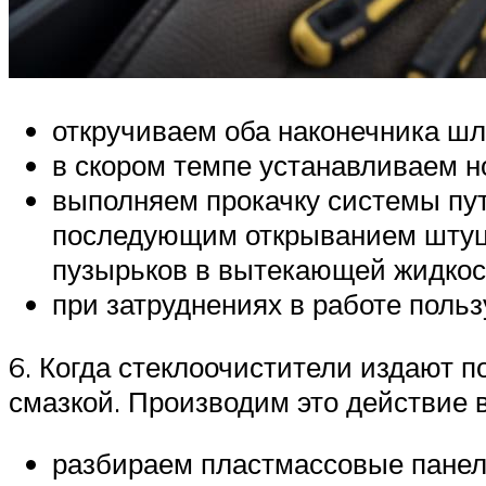
откручиваем оба наконечника шла
в скором темпе устанавливаем н
выполняем прокачку системы пут
последующим открыванием штуце
пузырьков в вытекающей жидкос
при затруднениях в работе поль
6. Когда стеклоочистители издают 
смазкой. Производим это действие в
разбираем пластмассовые панел