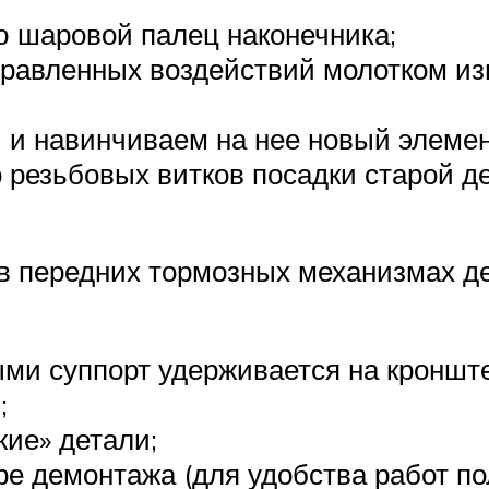
ю шаровой палец наконечника;
равленных воздействий молотком из
й и навинчиваем на нее новый элем
 резьбовых витков посадки старой де
 в передних тормозных механизмах д
ыми суппорт удерживается на кроншт
;
жие» детали;
ре демонтажа (для удобства работ п