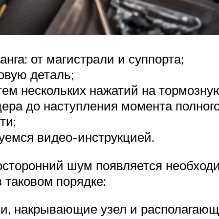
нга: от магистрали и суппорта;
овую деталь;
ем нескольких нажатий на тормозную
ра до наступления момента полног
ти;
зуемся видео-инструкцией.
посторонний шум появляется необход
 таковом порядке:
и, накрывающие узел и располагающ