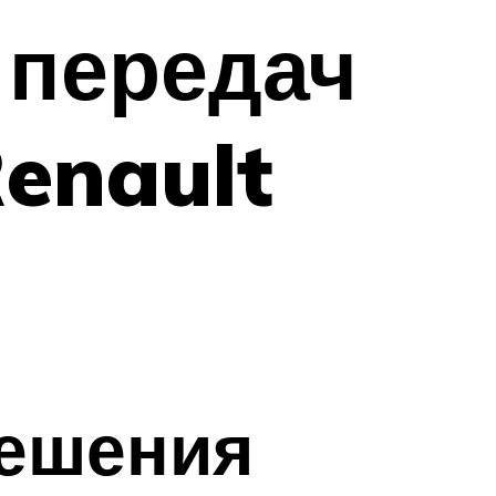
 передач
enault
решения