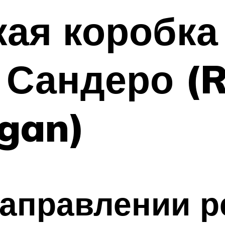
ая коробка
 Сандеро (R
gan)
направлении 