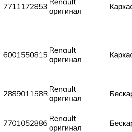
Renault
Карка
7711172853
оригинал
Renault
Карка
6001550815
оригинал
Renault
288901158R
Беска
оригинал
Renault
7701052886
Беска
оригинал