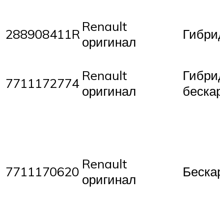
Renault
288908411R
Гибри
оригинал
Renault
Гибри
7711172774
оригинал
беска
Renault
7711170620
Беска
оригинал