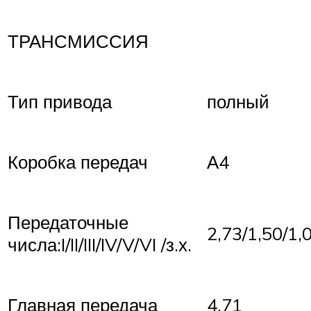
ТРАНСМИССИЯ
Тип привода
полный
Коробка передач
А4
Передаточные
2,73/1,50/1,
числа:I/II/III/IV/V/VI /з.х.
Главная передача
4,71