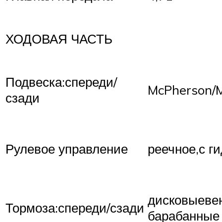
ХОДОВАЯ ЧАСТЬ
Подвеска:спереди/
McPherson/
сзади
Рулевое управление
реечное,с г
дисковыеве
Тормоза:спереди/сзади
барабанные