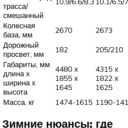
10.9/6.6/8.3
10.1/6.5/
трасса/
смешанный
Колесная
2670
2673
база, мм
Дорожный
182
205/210
просвет, мм
Габариты, мм
4480 х
4315 х
длина х
1855 х
1822 х
ширина х
1645
1625
высота
Масса, кг
1474-1615
1190-14
Зимние нюансы: где