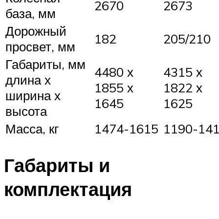
2670
2673
база, мм
Дорожный
182
205/210
просвет, мм
Габариты, мм
4480 х
4315 х
длина х
1855 х
1822 х
ширина х
1645
1625
высота
Масса, кг
1474-1615
1190-14
Габариты и
комплектация