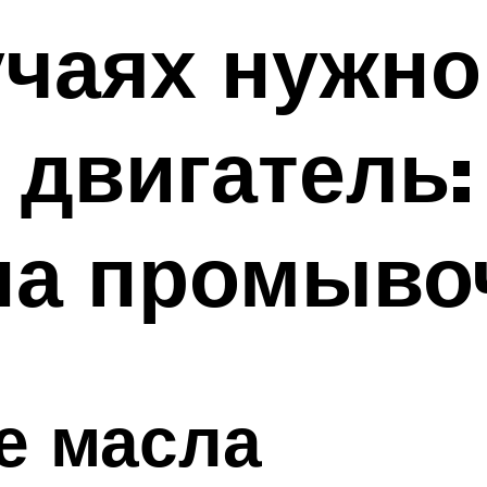
учаях нужно
двигатель:
на промыво
е масла