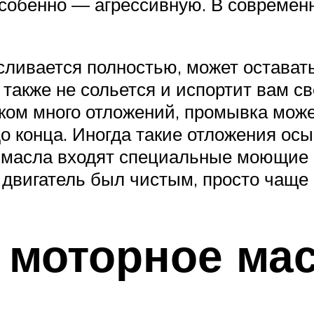
особенно — агрессивную. В совреме
сливается полностью, может оставать
акже не сольется и испортит вам све
ком много отложений, промывка може
до конца. Иногда такие отложения ос
 масла входят специальные моющие 
 двигатель был чистым, просто чаще 
 моторное ма