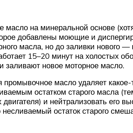
 масло на минеральной основе (хотя
оторое добавлены моющие и дисперги
рного масла, но до заливки нового — 
ботает 15–20 минут на холостых обо
и заливают новое моторное масло.
я промывочное масло удаляет какое-т
ваемым остатком старого масла (тем
х двигателя) и нейтрализовать его в
о несливаемый остаток старого смеша