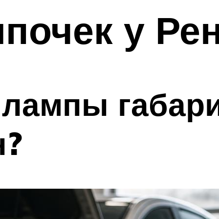
почек у Ре
 лампы габар
н?