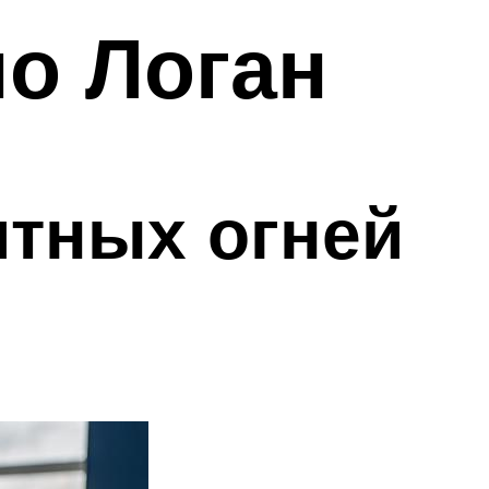
но Логан
итных огней