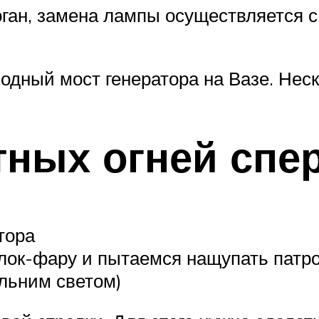
ган, замена лампы осуществляется с 
одный мост генератора на Вазе. Нес
тных огней спе
тора
блок-фару и пытаемся нащупать патро
льним светом)