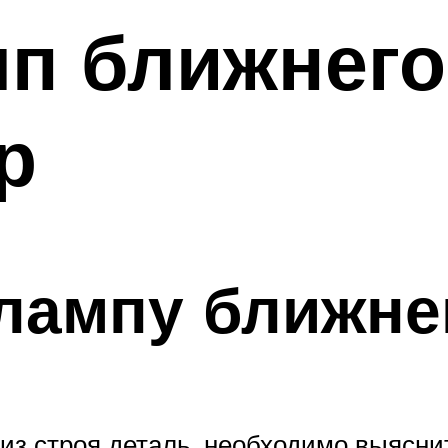
п ближнего
р
лампу ближне
з строя деталь, необходимо выяснит