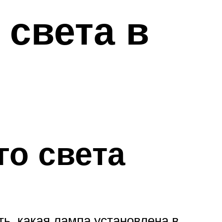
 света в
го света
ь, какая лампа установлена в