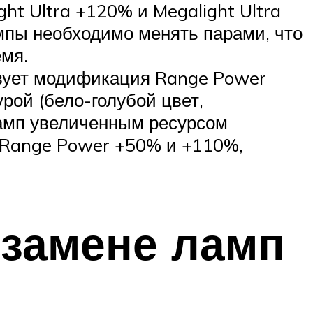
t Ultra +120% и Megalight Ultra
мпы необходимо менять парами, что
емя.
твует модификация Range Power
рой (бело-голубой цвет,
ламп увеличенным ресурсом
я Range Power +50% и +110%,
 замене ламп