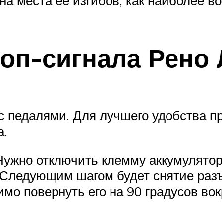
на места её изгибов, как наиболее 
оп-сигнала Рено 
с педалями. Для лучшего удобства п
а.
ужно отключить клемму аккумулятора,
; Следующим шагом будет снятие раз
имо повернуть его на 90 градусов вокр