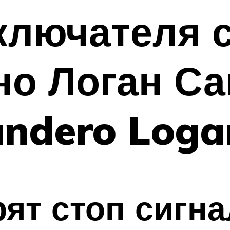
ключателя с
но Логан С
andero Loga
рят стоп сигн