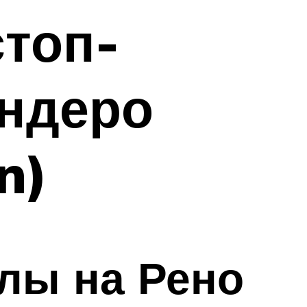
топ-
андеро
n)
алы на Рено