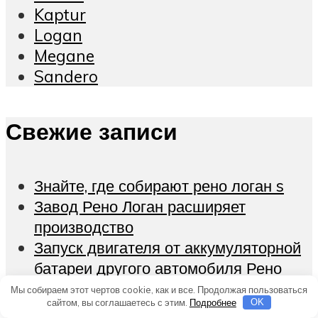
Kaptur
Logan
Megane
Sandero
Свежие записи
Знайте, где собирают рено логан s
Завод Рено Логан расширяет
производство
Запуск двигателя от аккумуляторной
батареи другого автомобиля Рено
Логан: пошаговая инструкция
Мы собираем этот чертов cookie, как и все. Продолжая пользоваться
сайтом, вы соглашаетесь с этим.
Подробнее
OK
Замок багажника Рено Логан ремонт