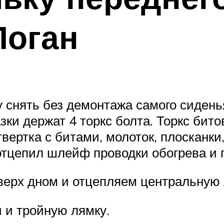
Логан
у снять без демонтажа самого сидень
зки держат 4 торкс болта. Торкс бит
вертка с битами, молоток, плосканки,
отцепил шлейф проводки обогрева и п
ерх дном и отцепляем центральную
и тройную лямку.