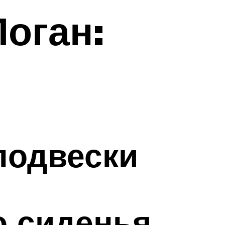
оган:
подвески
о сиденья