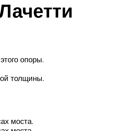
 Лачетти
этого опоры.
ной толщины.
ах моста.
ах моста.