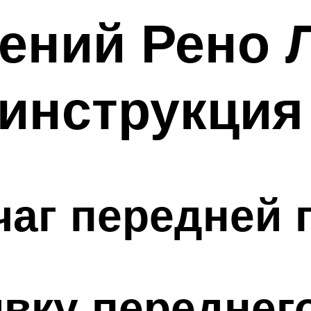
ений Рено Л
инструкция
чаг передней 
ивку переднег