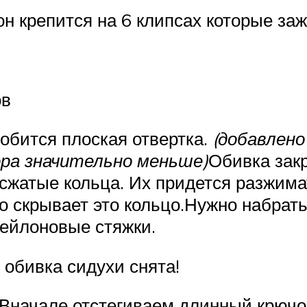
он крепится на 6 клипсах которые з
ов
обится плоская отвертка.
(добавлено
ора значительно меньше)
Обивка закр
сжатые кольца. Их придется разжимат
скрывает это кольцо.Нужно набрать
нейлоновые стяжки.
 обивка сидухи снята!
еВначале отстегиваем длинный крючо