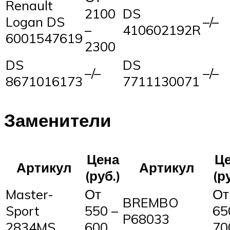
Renault
2100
DS
Logan DS
–/–
–
410602192R
6001547619
2300
DS
DS
–/–
–/–
8671016173
7711130071
Заменители
Цена
Ц
Артикул
Артикул
(руб.)
(р
Master-
От
От
BREMBO
Sport
550 –
65
P68033
2834MS
600
70