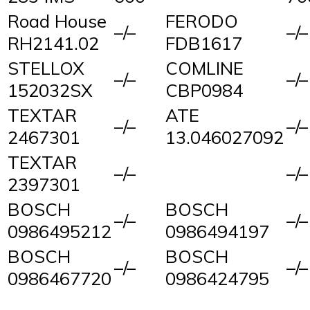
Road House
FERODO
–/–
–/–
RH2141.02
FDB1617
STELLOX
COMLINE
–/–
–/–
152032SX
CBP0984
TEXTAR
ATE
–/–
–/–
2467301
13.046027092
TEXTAR
–/–
–/–
2397301
BOSCH
BOSCH
–/–
–/–
0986495212
0986494197
BOSCH
BOSCH
–/–
–/–
0986467720
0986424795