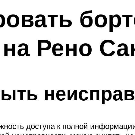
ровать бор
 на Рено Са
быть неиспра
жность доступа к полной информаци