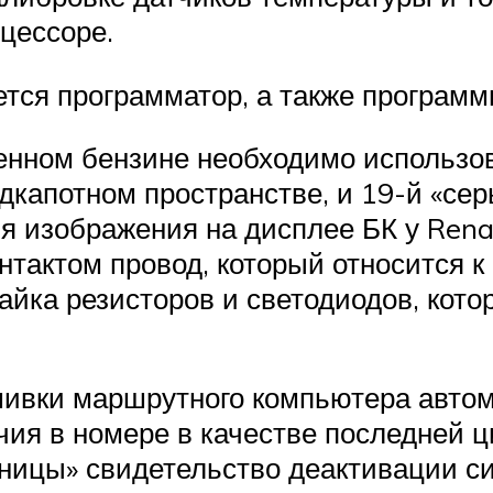
цессоре.
тся программатор, а также программ
женном бензине необходимо использ
дкапотном пространстве, и 19-й «сер
я изображения на дисплее БК у Rena
онтактом провод, который относится 
айка резисторов и светодиодов, кото
ивки маршрутного компьютера авто
чия в номере в качестве последней 
ницы» свидетельство деактивации с