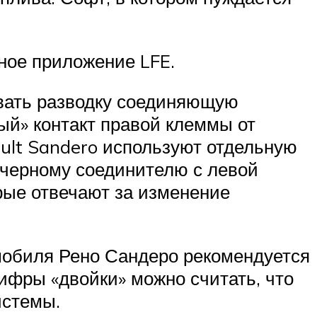
ное приложение LFE.
овать разводку соединяющую
ый» контакт правой клеммы от
ult Sandero используют отдельную
к черному соединителю с левой
рые отвечают за изменение
мобиля Рено Сандеро рекомендуется
цифры «двойки» можно считать, что
истемы.