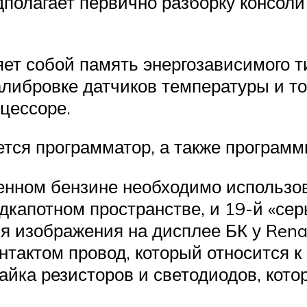
полагает первично разборку консол
ет собой память энергозависимого ти
алибровке датчиков температуры и то
цессоре.
тся программатор, а также программ
женном бензине необходимо использ
дкапотном пространстве, и 19-й «сер
я изображения на дисплее БК у Rena
онтактом провод, который относится 
айка резисторов и светодиодов, кото