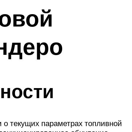
товой
ндеро
вности
и о текущих параметрах топливной