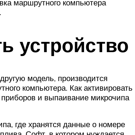
овка маршрутного компьютера
.
ть устройство
 другую модель, производится
тного компьютера. Как активировать
и приборов и выпаивание микрочипа
па, где хранятся данные о номере
плива. Софт, в котором нуждается