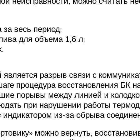
ной неисправности, можно считать н
 за весь период;
лива для объема 1,6 л;
.
 является разрыв связи с коммуника
аге процедура восстановления БК на
кшие порывы между линией и колодко
юдать при нарушении работы термод
 индикатором из-за обрыва соедине
товику» можно вернуть, восстановив