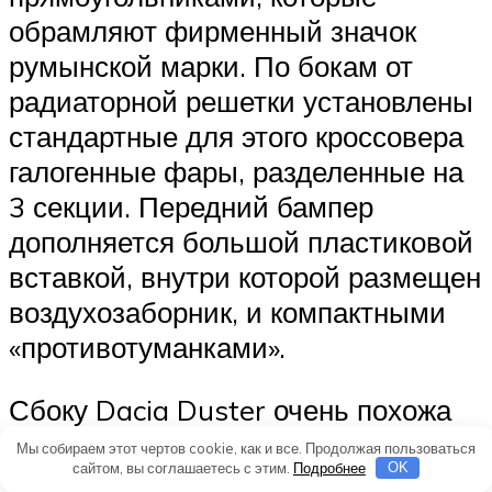
обрамляют фирменный значок
румынской марки. По бокам от
радиаторной решетки установлены
стандартные для этого кроссовера
галогенные фары, разделенные на
3 секции. Передний бампер
дополняется большой пластиковой
вставкой, внутри которой размещен
воздухозаборник, и компактными
«противотуманками».
Сбоку Dacia Duster очень похожа
на «российскую» версию
Мы собираем этот чертов cookie, как и все. Продолжая пользоваться
сайтом, вы соглашаетесь с этим.
Подробнее
OK
кроссовера. Сзади автомобиль