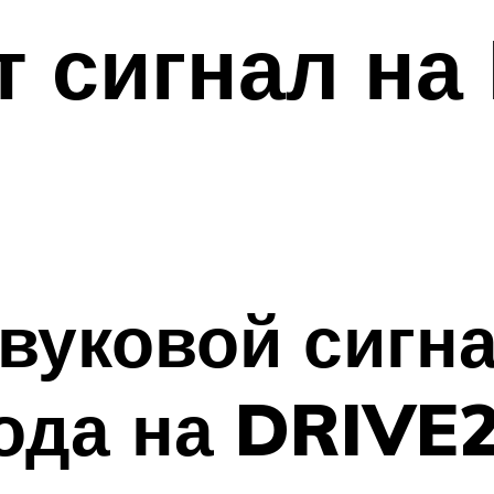
т сигнал на
звуковой сигн
года на DRIVE2