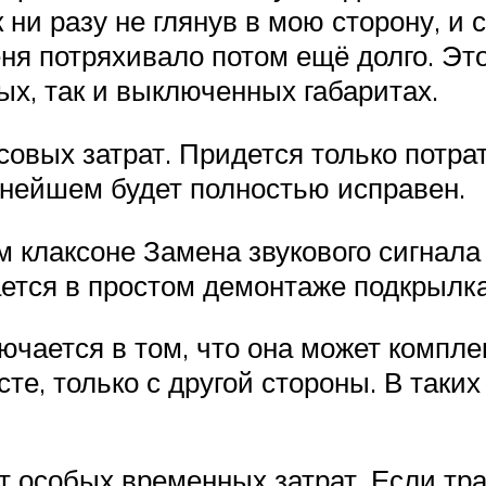
 ни разу не глянув в мою сторону, и
еня потряхивало потом ещё долго. Эт
ых, так и выключенных габаритах.
овых затрат. Придется только потра
льнейшем будет полностью исправен.
клаксоне Замена звукового сигнала 
ется в простом демонтаже подкрылка 
ючается в том, что она может компле
те, только с другой стороны. В таких
т особых временных затрат. Если тра