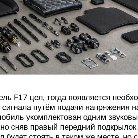
ель F17 цел, тогда появляется необ
о сигнала путём подачи напряжения 
мобиль укомплектован одним звуковы
жно сняв правый передний подкрылок,
ал будет стоять в таком же месте, но