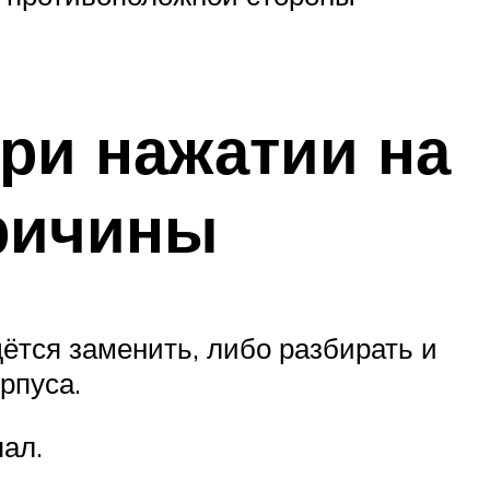
при нажатии на
ричины
дётся заменить, либо разбирать и
рпуса.
пал.