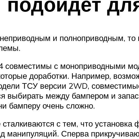
 подойдет дл
еднеприводным и полноприводным, то 
лемы.
х4 совместимы с моноприводными мо
которые доработки. Например, возмо
модели ТСУ версии 2WD, совместимые
ся выбирать между бампером и запаск
ни бамперу очень сложно.
сталкиваются с тем, что установка 
яд манипуляций. Сперва прикручиваю