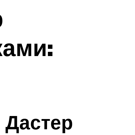
р
ками:
 Дастер