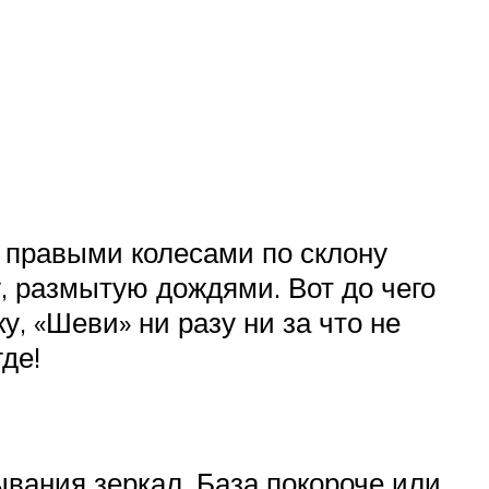
а правыми колесами по склону
, размытую дождями. Вот до чего
у, «Шеви» ни разу ни за что не
де!
вания зеркал. База покороче или