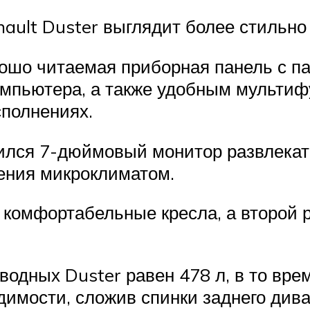
ault Duster выглядит более стильно
рошо читаемая приборная панель с п
мпьютера, а также удобным мультиф
сполнениях.
ился 7-дюймовый монитор развлекате
ения микроклиматом.
 комфортабельные кресла, а второй 
одных Duster равен 478 л, в то врем
димости, сложив спинки заднего див