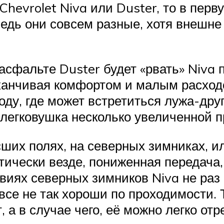
Chevrolet Niva или Duster, то в перв
едь они совсем разные, хотя внешне 
 асфальте Duster будет «рвать» Niva
аканчивая комфортом и малым расход
роду, где может встретиться лужа-дру
 легковушка несколько увеличенной 
ших полях, на северных зимниках, ил
тически везде, пониженная передача
виях северных зимников Niva не раз 
се не так хороши по проходимости. Т
, а в случае чего, её можно легко от