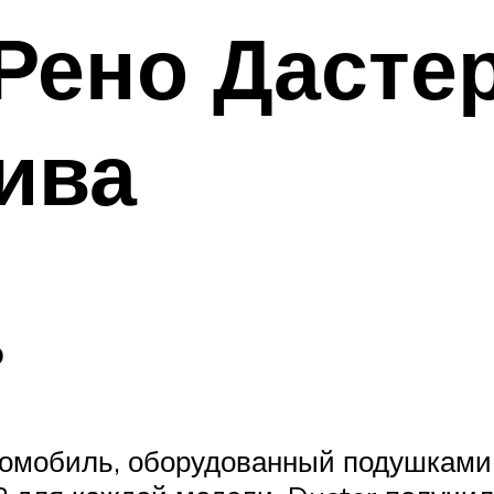
Рено Дасте
ива
ь
томобиль, оборудованный подушками