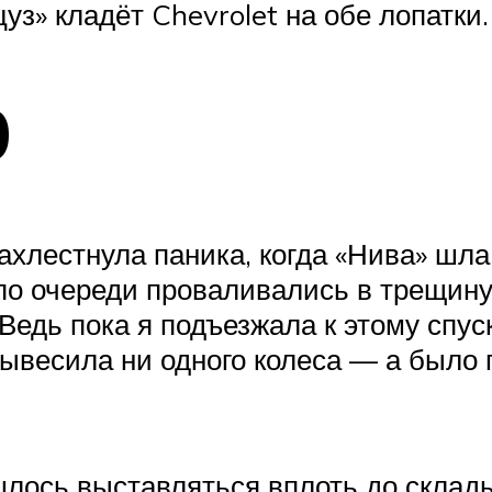
уз» кладёт Chevrolet на обе лопатки.
0
захлестнула паника, когда «Нива» шл
по очереди проваливались в трещину
едь пока я подъезжала к этому спуск
вывесила ни одного колеса — а было г
шлось выставляться вплоть до склады