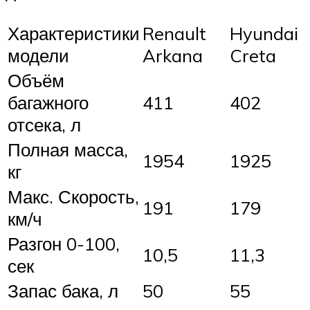
Характеристики
Renault
Hyundai
модели
Arkana
Creta
Объём
багажного
411
402
отсека, л
Полная масса,
1954
1925
кг
Макс. Скорость,
191
179
км/ч
Разгон 0-100,
10,5
11,3
сек
Запас бака, л
50
55