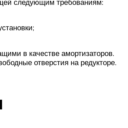
ющей следующим требованиям:
установки;
щими в качестве амортизаторов.
вободные отверстия на редукторе.
ы