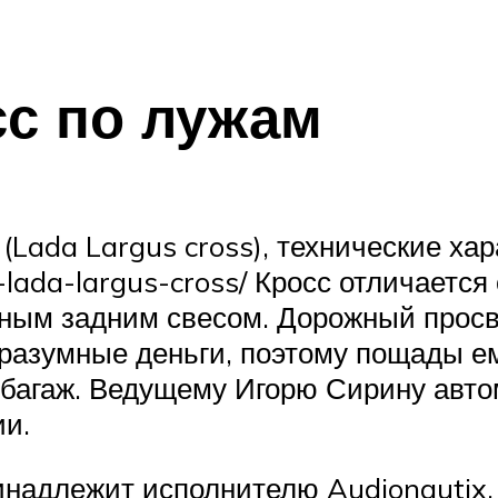
сс по лужам
(Lada Largus cross), технические ха
t-lada-largus-cross/ Кросс отличаетс
нным задним свесом. Дорожный просв
азумные деньги, поэтому пощады ем
и багаж. Ведущему Игорю Сирину авт
ии.
ринадлежит исполнителю Audionautix