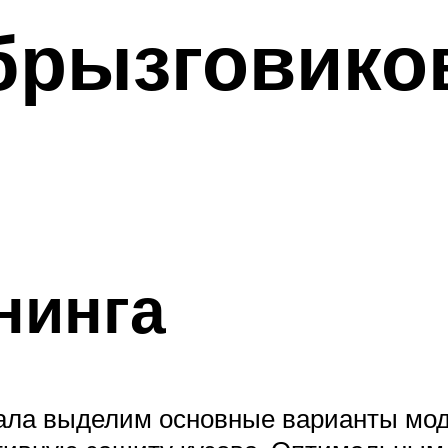
брызговико
нинга
ала выделим основные варианты мод