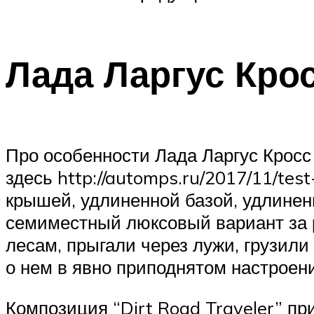
Лада Ларгус Кро
Про особенности Лада Ларгус Кросс 
здесь http://automps.ru/2017/11/tes
крышей, удлиненной базой, удлине
семиместный люксовый вариант за р
лесам, прыгали через лужи, грузил
о нем в явно приподнятом настроен
Композиция “Dirt Road Traveler” п