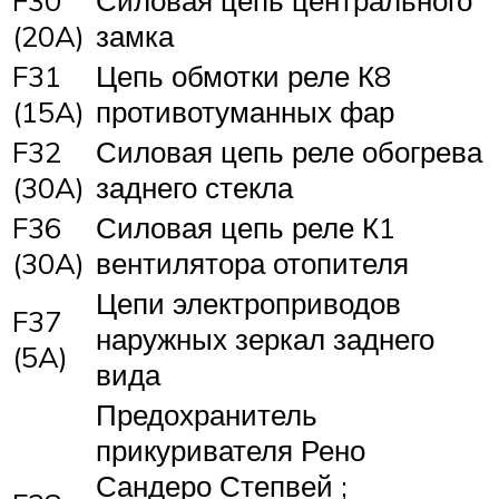
F30
Силовая цепь центрального
(20A)
замка
F31
Цепь обмотки реле К8
(15A)
противотуманных фар
F32
Силовая цепь реле обогрева
(30A)
заднего стекла
F36
Силовая цепь реле К1
(30A)
вентилятора отопителя
Цепи электроприводов
F37
наружных зеркал заднего
(5A)
вида
Предохранитель
прикуривателя Рено
Сандеро Степвей ;