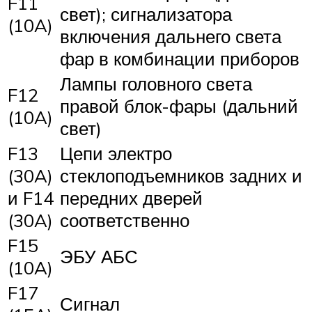
F11
свет); сигнализатора
(10A)
включения дальнего света
фар в комбинации приборов
Лампы головного света
F12
правой блок-фары (дальний
(10A)
свет)
F13
Цепи электро
(30A)
стеклоподъемников задних и
и F14
передних дверей
(30A)
соответственно
F15
ЭБУ АБС
(10A)
F17
Сигнал