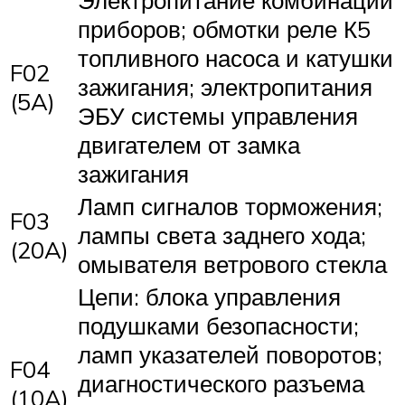
Электропитание комбинации
приборов; обмотки реле К5
топливного насоса и катушки
F02
зажигания; электропитания
(5A)
ЭБУ системы управления
двигателем от замка
зажигания
Ламп сигналов торможения;
F03
лампы света заднего хода;
(20A)
омывателя ветрового стекла
Цепи: блока управления
подушками безопасности;
ламп указателей поворотов;
F04
диагностического разъема
(10A)