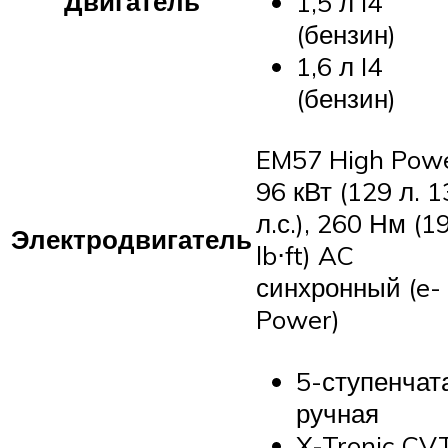
Двигатель
1,5 л I4
(бензин)
1,6 л I4
(бензин)
EM57 High Pow
96 кВт (129 л. 1
л.с.), 260 Нм (1
Электродвигатель
lb⋅ft) AC
синхронный (e-
Power)
5-ступенчат
ручная
X-Tronic CV