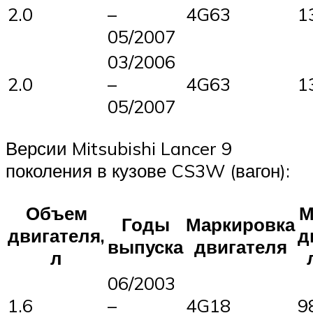
2.0
–
4G63
1
05/2007
03/2006
2.0
–
4G63
1
05/2007
Версии Mitsubishi Lancer 9
поколения в кузове CS3W (вагон):
Объем
М
Годы
Маркировка
двигателя,
д
выпуска
двигателя
л
06/2003
1.6
–
4G18
9