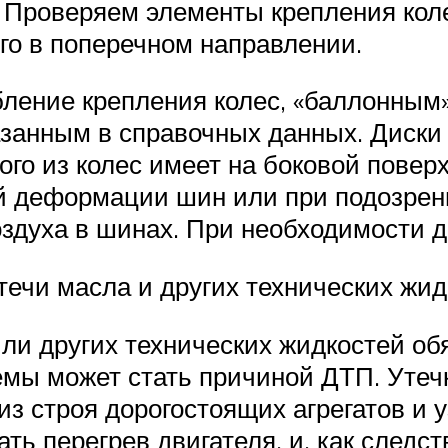
 Проверяем элементы крепления кол
его в поперечном направлении.
ление крепления колес, «баллонным
занным в справочных данных. Диски
о из колес имеет на боковой поверхн
й деформации шин или при подозрен
здуха в шинах. При необходимости 
течи масла и других технических жи
ли других технических жидкостей об
емы может стать причиной ДТП. Утечк
из строя дорогостоящих агрегатов и 
ь перегрев двигателя, и, как следст