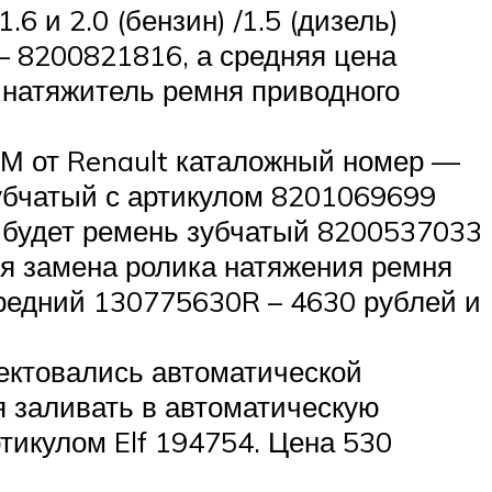
 и 2.0 (бензин) /1.5 (дизель)
 8200821816, а средняя цена
 натяжитель ремня приводного
М от Renault каталожный номер —
зубчатый с артикулом 8201069699
м будет ремень зубчатый 8200537033
ся замена ролика натяжения ремня
ередний 130775630R – 4630 рублей и
ектовались автоматической
я заливать в автоматическую
икулом Elf 194754. Цена 530