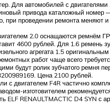
р. Для автомобилей с двигателями 1.6
линовый привода каталожный номер —
ло, при проведении ремонта меняют и
игателем 2.0 оснащаются ремнём ГР
тавит 4600 рублей. Для 1.6 ремень 
дизельного агрегата 1.5 оригинальны
ремонтных работ чаще всего требует
щими будут ролик зубчатого ремня п
 8200989169. Цена 2100 рублей.
ли с двигателем F4R частично компл
аводом-изготовителем рекомендуетс
сть ELF RENAULTMACTIC D4 SYN с арт