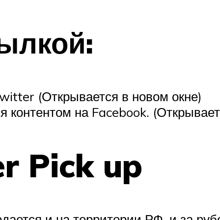
ылкой:
itter (Открывается в новом окне)
 контентом на Facebook. (Открывает
r Pick up
ается и на территории РФ, и за рубе