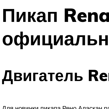
Пикап Rena
официальн
Двигатель Re
Для новинки пикапа Рено Аласкан р