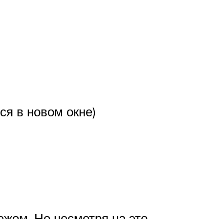
ся в новом окне)
жом. Но несмотря на это,