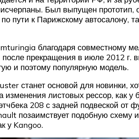
исчерпаны. Был выпущен прототип, 
 по пути к Парижскому автосалону, та
omturingia благодаря совместному ме
 после прекращения в июле 2012 г. в
гую и поэтому популярную модель.
ster станет основой для новинки, хо
а изменения листовых рессор, как у 
этчбека 208 с задней подвеской от ф
nault позаимствует подобную схему 
ак у Kangoo.