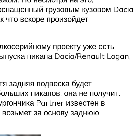
оснащенный грузовым кузовом Dacia
к что вскоре произойдет
лкосерийному проекту уже есть
ыпуска пикапа Dacia/Renault Logan,
тя задняя подвеска будет
больших пикапов, она не получит.
ургончика Partner известен в
и возьмет за основу заднюю