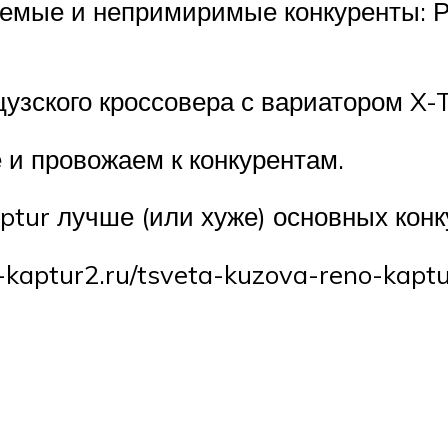
емые и непримиримые конкуренты: Ре
зского кроссовера с вариатором X-Tr
 и провожаем к конкурентам.
ptur лучше (или хуже) основных конк
t-kaptur2.ru/tsveta-kuzova-reno-kap