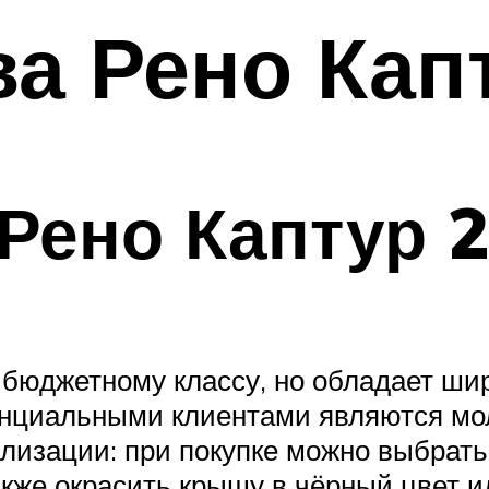
ва Рено Кап
 Рено Каптур 
к бюджетному классу, но обладает ш
енциальными клиентами являются мо
изации: при покупке можно выбрать о
акже окрасить крышу в чёрный цвет и