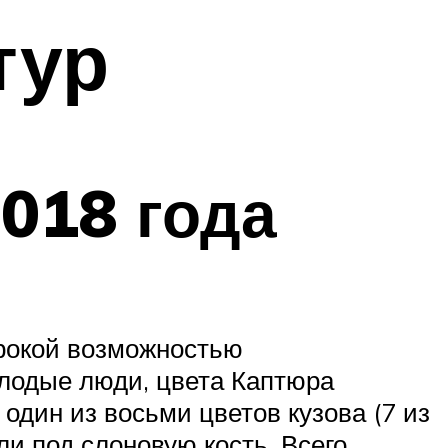
тур
2018 года
ирокой возможностью
лодые люди, цвета Каптюра
дин из восьми цветов кузова (7 из
ли под слоновую кость. Всего