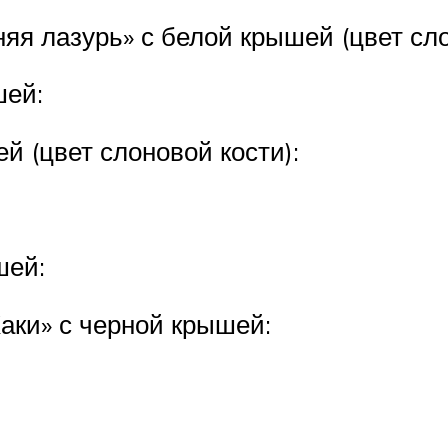
я лазурь» с белой крышей (цвет сло
шей:
й (цвет слоновой кости):
шей:
Хаки» с черной крышей: