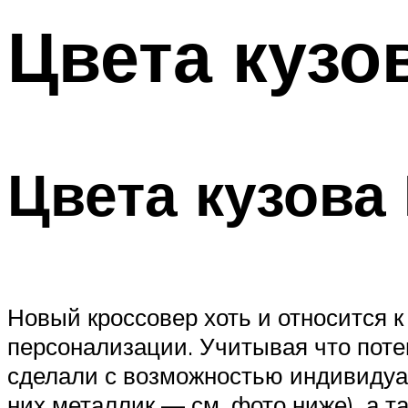
Цвета кузо
Цвета кузова
Новый кроссовер хоть и относится 
персонализации. Учитывая что пот
сделали с возможностью индивидуал
них металлик — см. фото ниже), а т