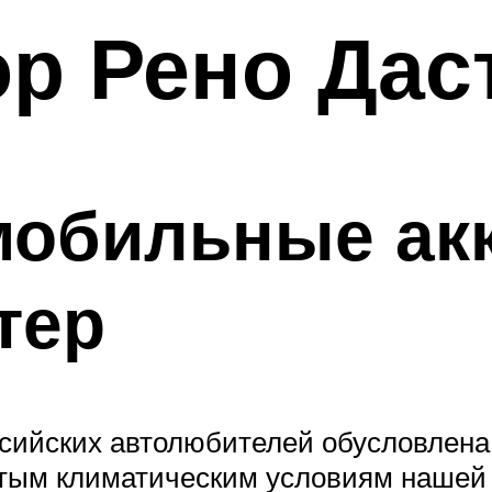
р Рено Дас
мобильные ак
тер
сийских автолюбителей обусловлена
стым климатическим условиям нашей