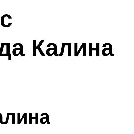
с
да Калина
алина