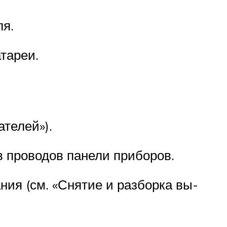
ля.
тареи.
телей»).
в проводов панели приборов.
ния (см. «Снятие и разборка вы­