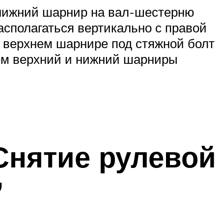
 нижний шарнир на вал-шестерню
сполагаться верти­кально с правой
в верхнем шарнире под стяжной болт
яем верхний и нижний шарниры
Снятие рулевой
”