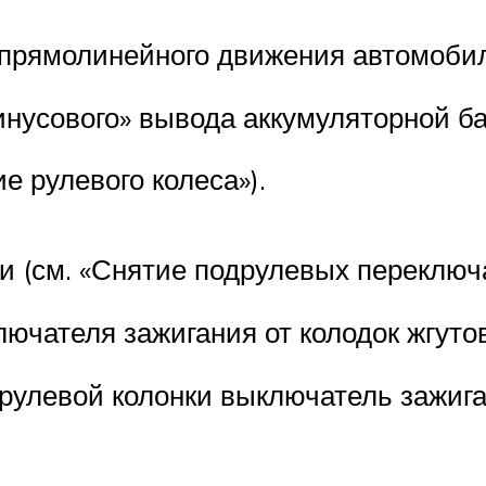
прямолинейного движения автомо­би
нусового» вывода аккумулятор­ной ба
е рулевого колеса»).
 (см. «Снятие подрулевых пере­ключа
ючателя зажигания от колодок жгу­то
улевой колонки выключатель за­жига