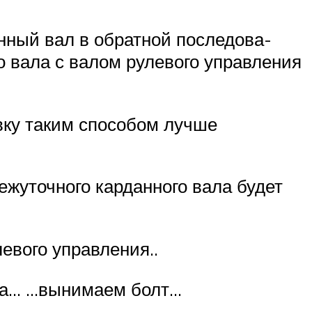
ный вал в обратной последова­
 вала с валом рулевого управле­ния
в­ку таким способом лучше
ежуточного карданного вала будет
евого управления..
ала… …вынимаем болт…