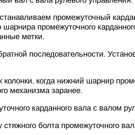
станавливаем промежуточный кар­дан
 шарнира промежуточного кардан­ного
анные метки.
­ратной последовательности. Устано
колонки, когда нижний шарнир про­м
­го механизма заранее.
уточного карданного вала с валом рул
у стяжного болта промежу­точного в