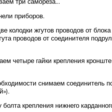
иваем три самореза…
нели приборов.
ве колодки жгутов проводов от блока
ута прово­дов от соединителя подрул
ваем четыре гайки крепле­ния кронште
еобходимости снимаем соеди­нитель п
»).
ку болта крепления нижнего карданно