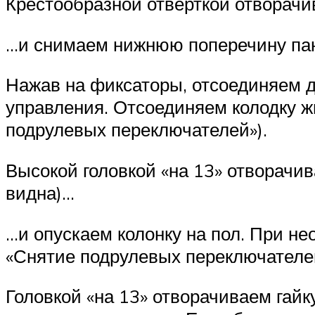
Крестообразной отверткой отво­рач
…и снимаем нижнюю поперечи­ну па
Нажав на фиксаторы, отсоединя­ем д
управления. Отсоединяем колодку жг
подрулевых пере­ключателей»).
Высокой головкой «на 13» отво­рачи
видна)…
…и опускаем колонку на пол. При н
«Снятие подрулевых пере­ключателей
Головкой «на 13» отворачиваем гай