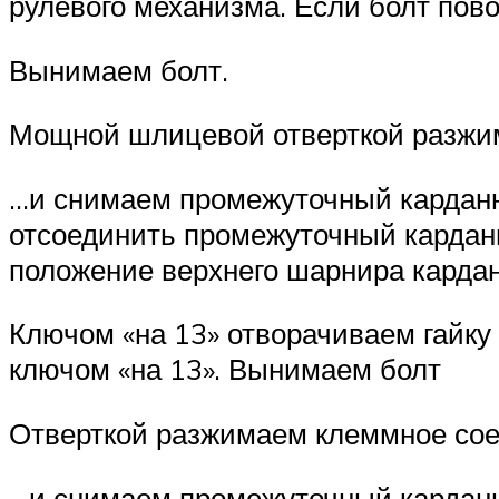
рулевого механизма. Если болт пово
Вынимаем болт.
Мощной шлицевой отверткой разжи
…и снимаем промежуточный карданн
отсоединить проме­жуточный кардан
положение верхнего шарнира карданн
Ключом «на 13» отворачиваем гайку 
ключом «на 13». Вынимаем болт
Отверткой разжимаем клеммное со
…и снимаем промежуточный карданны