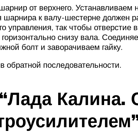
 шарнир от верхнего. Устанавливаем
 шарнира к валу-ше­стерне должен ра
го управления, так чтобы отверстие 
 горизонтально снизу вала. Соедин
жной болт и за­ворачиваем гайку.
в обратной после­довательности.
 “Лада Калина. 
ктроусилителем