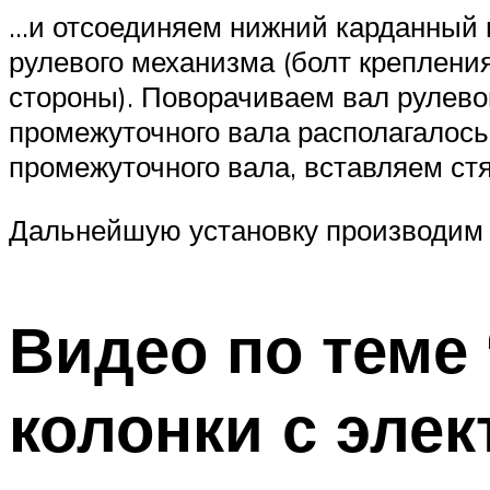
…и отсоединяем нижний кардан­ный
рулевого механизма (болт крепления
стороны). Поворачи­ваем вал рулево
промежуточного вала располагалось
промежуточного вала, вставляем стя
Дальнейшую уста­новку производим 
Видео по теме
колонки с эле