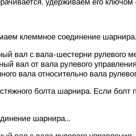
рачивается, удер­живаем его ключом 
маем клеммное соедине­ние шарнир
ый вал с вала-шестерни рулевого ме
ный вал от вала ру­левого управлени
ого вала относи­тельно вала рулево
стяжного болта шарнира. Если болт п
единение шарнира…
й вал с вала рулевого управления.