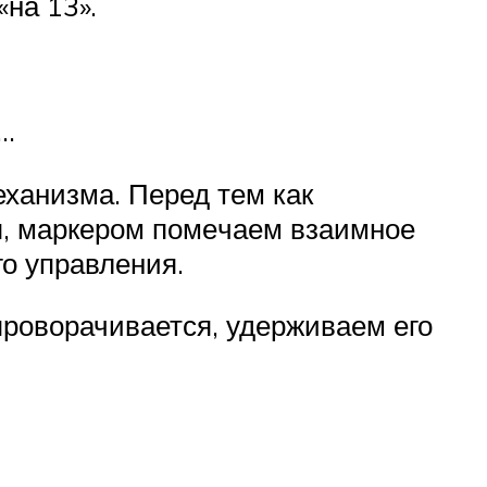
«на 13».
а…
ханизма. Перед тем как
я, маркером поме­чаем взаимное
го управления.
роворачивается, удер­живаем его