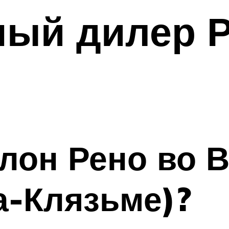
ый дилер Р
лон Рено во 
а-Клязьме)?