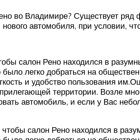
ено во Владимире? Существует ряд ф
 нового автомобиля, при условии, чт
обы салон Рено находился в разумн
о было легко добраться на обществен
гкость и удобство пользования им.О
 прилегающей территории. Возле мно
вать автомобиль, и если у Вас небо
 чтобы салон Рено находился в разу
о было легко добраться на обществен