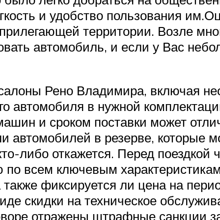
гкость и удобство пользования им.О
 прилегающей территории. Возле мно
вать автомобиль, и если у Вас небо
осалоны Рено Владимира, включая н
го автомобиля в нужной комплектаци
ашин и сроком поставки может отлич
ли автомобилей в резерве, которые м
кто-либо откажется. Перед поездкой ч
 по всем ключевым характеристикам
а также фиксируется ли цена на пери
виде скидки на техническое обслужи
оговоре отражены штрафные санкции з