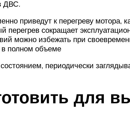
в ДВС.
нно приведут к перегреву мотора, ка
 перегрев сокращает эксплуатацион
твий можно избежать при своевремен
 в полном объеме
о состоянием, периодически загляды
готовить для в