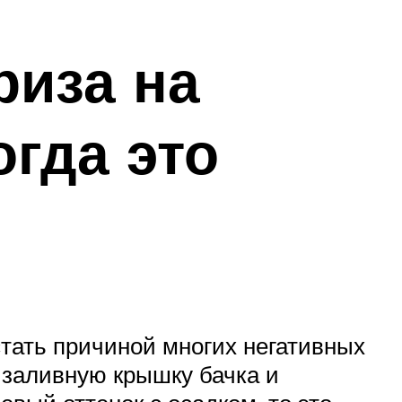
риза на
огда это
стать причиной многих негативных
ь заливную крышку бачка и