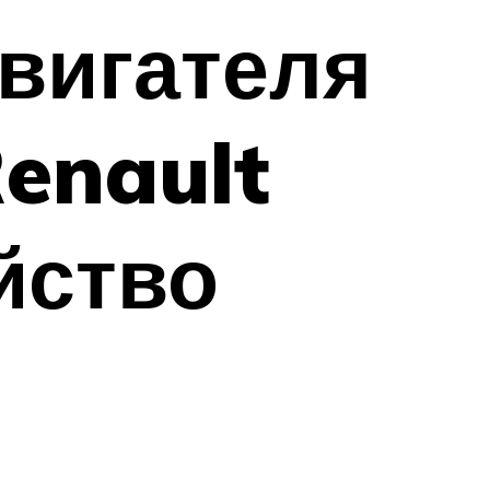
вигателя
enault
йство