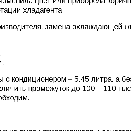
зменила цвет или приобрела коричне
тации хладагента.
оизводителя, замена охлаждающей жи
.
и.
 кондиционером – 5,45 литра, а без 
личить промежуток до 100 – 110 тыс
обходим.