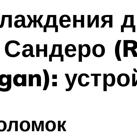
лаждения д
 Сандеро (R
gan): устро
оломок