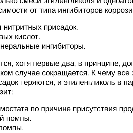
олько смеси этиленгликоля и одноато
симости от типа ингибиторов коррози
и нитритных присадок.
вых кислот.
инеральные ингибиторы.
я, хотя первые два, в принципе, до
ком случае сокращается. К чему все э
док теряются, и этиленгликоль в па
зит:
остата по причине присутствия прод
й помпы.
помпы.