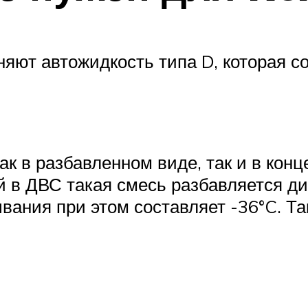
яют автожидкость типа D, которая со
ак в разбавленном виде, так и в ко
й в ДВС такая смесь разбавляется д
вания при этом составляет -36°C. Т