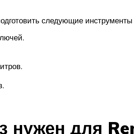
подготовить следующие инструменты
ключей.
итров.
в.
з нужен для Re