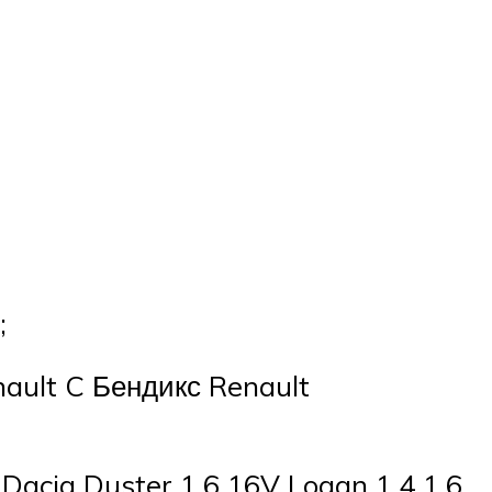
;
ault C Бендикс Renault
Dacia Duster 1.6 16V Logan 1.4 1.6