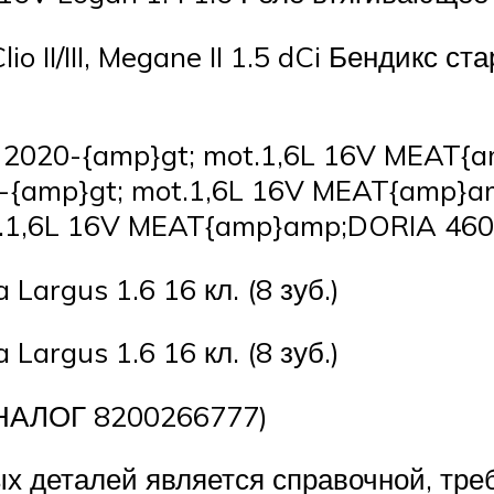
II/III, Megane II 1.5 dCi Бендикс стар
 2020-{amp}gt; mot.1,6L 16V MEAT{
-{amp}gt; mot.1,6L 16V MEAT{amp}a
t.1,6L 16V MEAT{amp}amp;DORIA 46
Largus 1.6 16 кл. (8 зуб.)
Largus 1.6 16 кл. (8 зуб.)
АЛОГ 8200266777)
 деталей является справочной, треб