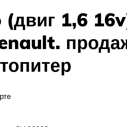
 (двиг 1,6 16
enault. прода
топитер
рте