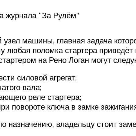
та журнала “За Рулём”
узел машины, главная задача которо
му любая поломка стартера приведёт 
стартером на Рено Логан могут след
сти силовой агрегат;
атого вала;
ающего реле стартера;
ри повороте ключа в замке зажигания
о назначению, владельцу стоит зам