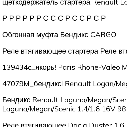
щеткодержатель стартера Renault L
Р Р Р Р Р Р С С С Р С С Р С Р
Обгонная муфта Бендикс CARGO
Реле втягивающее стартера Реле в
139434c_якорь! Paris Rhone-Valeo 
47079M_бендикс! Renault Logan/Meg
Бендикс Renault Laguna/Megan/Sceni
Laguna/Megan/Scenic 1.4/1.6 16V 98
Реле втягивающее Dacia Duster 1.6 