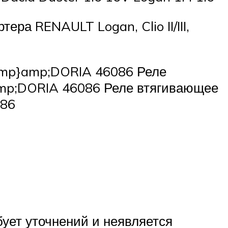
тера RENAULT Logan, Clio II/III,
amp}amp;DORIA 46086 Реле
mp;DORIA 46086 Реле втягивающее
086
ует уточнений и неявляется