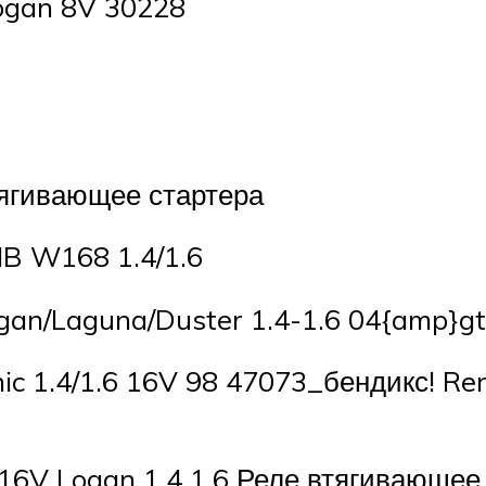
ogan 8V 30228
тягивающее стартера
MB W168 1.4/1.6
an/Laguna/Duster 1.4-1.6 04{amp}gt
c 1.4/1.6 16V 98 47073_бендикс! Ren
16V Logan 1.4 1.6 Реле втягивающее 