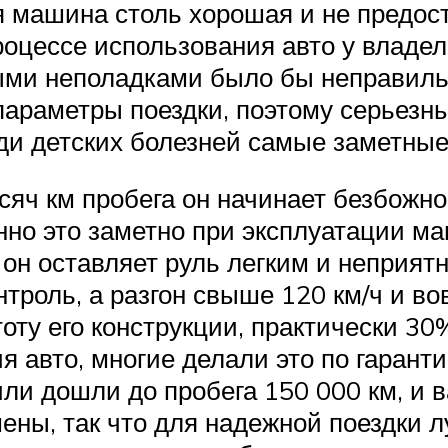
ая машина столь хорошая и не предос
процессе использования авто у владе
ыми неполадками было бы неправиль
араметры поездки, поэтому серьезны
еди детских болезней самые заметны
сяч км пробега он начинает безбожно
но это заметно при эксплуатации м
 он оставляет руль легким и неприят
нтроль, а разгон свыше 120 км/ч и во
оту его конструкции, практически 3
я авто, многие делали это по гаранти
ли дошли до пробега 150 000 км, и в
ены, так что для надежной поездки 