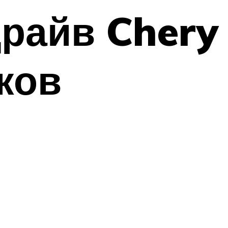
райв Chery
ков