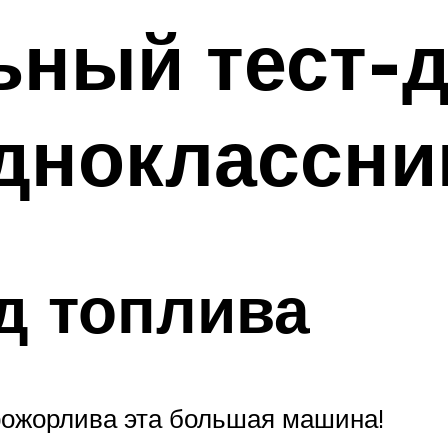
ный тест-д
одноклассни
д топлива
рожорлива эта большая машина!