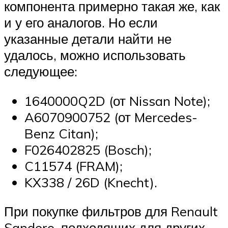
компонента примерно такая же, как
и у его аналогов. Но если
указанные детали найти не
удалось, можно использовать
следующее:
1640000Q2D (от Nissan Note);
A6070900752 (от Mercedes-
Benz Citan);
F026402825 (Bosch);
C11574 (FRAM);
KX338 / 26D (Knecht).
При покупке фильтров для Renault
Sandero, подходящих для других